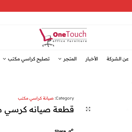
وان
نوفر
تاتش
خدمة
عن الشركة
الأخبار
المتجر
تصليح كراسي مكتب
للاثاث
تصليح
كراسي
المكتبي
و
المكتب
بجودة
تصليح
عالية
كراسي
مكتب
وأسعار
Category:
صيانة كراسي مكتب
مناسبة،
باحترافية
قطعة صيانه كرسي مكت
مع
وسرعة
عالية
حلول
سريعة
وفعالة
Share