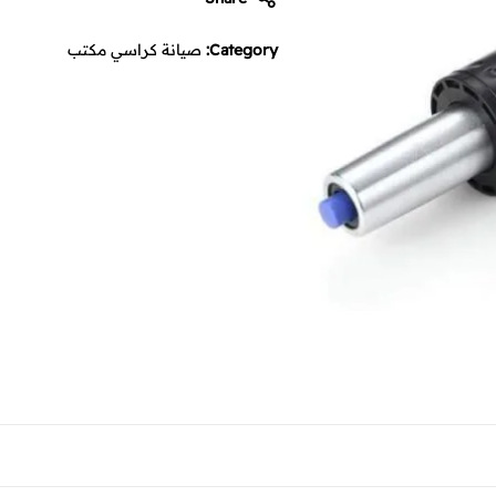
لإصلاح
الأعطال
Category:
صيانة كراسي مكتب
واستعادة
راحتك
دون
الحاجة
لشراء
كرسي
جديد،
وذلك
ضمن
خدمات
وان
تاتش
الاثاث
المكتبي
المتميزة.