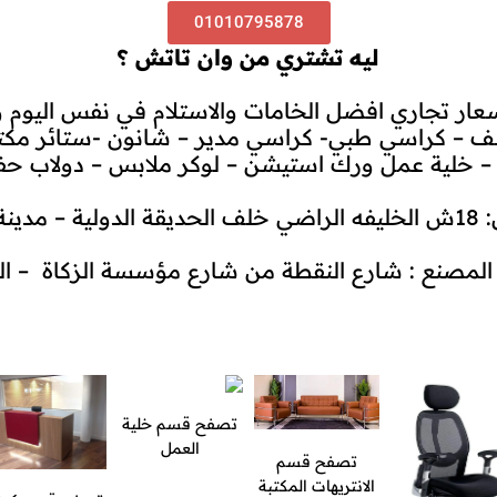
01010795878
ليه تشتري من وان تاتش ؟
عار تجاري افضل الخامات والاستلام في نفس اليوم 
 – كراسي طبي- كراسي مدير – شانون -ستائر مكتب
د – خلية عمل ورك استيشن – لوكر ملابس – دولاب ح
 القاهرة
المصنع :
شارع النقطة
من شارع مؤسسة الزكاة – الق
تصفح قسم خلية
العمل
تصفح قسم
الانتريهات المكتبة