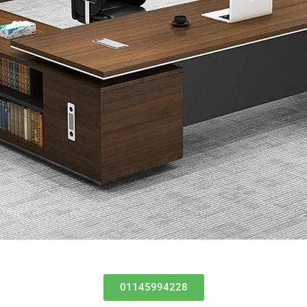
لإصلاح
الأعطال
واستعادة
راحتك
دون
الحاجة
لشراء
كرسي
جديد،
وذلك
ضمن
خدمات
وان
تاتش
الاثاث
المكتبي
المتميزة.
01145994228