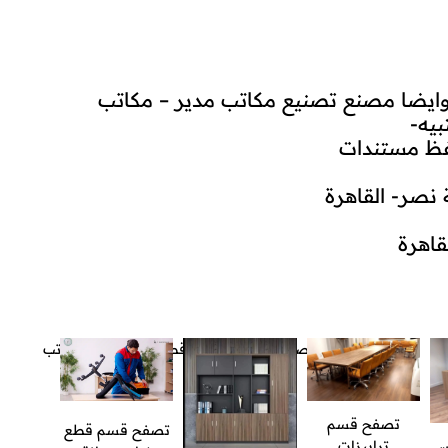
وايضا مصنع تصنيع مكاتب مدير – مكاتب
يه-
فظ مستندات
اهرة
تصفح قسم
تصفح قسم قطع
ترابيزات