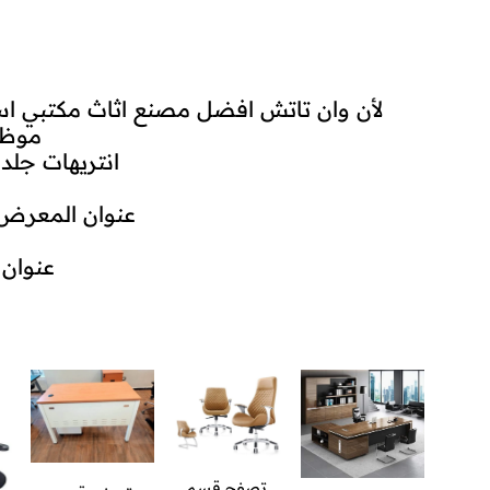
لأن وان تاتش افضل مصنع اثاث مكتبي اس
موظف
انتريهات جل
عنوان المعرض: 18ش الخليفه الراضي خلف الحديقة الدولية – مدينة نصر-
عنوان 
تصفح قسم