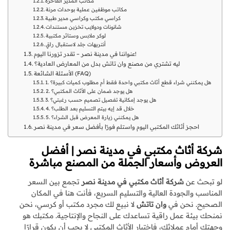
مكاتب المدير الفاخرة
مكاتب موظفين عملية بوحدات مرنة
كراسي مكتب وكراسي مدير طبية
شانونات ودولايب تخزين مستندات
لوكر ملابس وستائر مكتبية
أنتريهات جلد لاستقبال راقٍ
عنواننا في مدينة نصر – تقدر تزورنا اليوم!
ليه تشتري من مصنع وان تاتش بدل من المعارض العادية؟
الأسئلة الشائعة (FAQ)
1. هل يمكنني شراء قطع أثاث مكتبي واحدة فقط أم مطلوب كميات كبيرة؟
2. هل يوجد ضمان على الأثاث المكتبي؟
3. هل يوجد إمكانية تفصيل تصميم حسب رغبتي؟
4. خلال قد إيه بيتم التسليم بعد الطلب؟
5. هل يمكنني زيارة المعرض قبل الشراء؟
احجز أثاثك المكتبي اليوم واستلم فورًا بأفضل سعر في مدينة نصر
شركة أثاث مكتبي في مدينة نصر | أفضل
العروض وأسعار الجملة من المصنع مباشرة
لو تبحث عن
شركة أثاث مكتبي في مدينة نصر
تجمع بين السعر
المناسب والجودة العالية والتسليم السريع، فأنت هنا في المكان
الصحيح. نحن في
وان تاتش
لا نبيع لك مجرد مكتب أو كرسي، نحن
نمنحك بيئة عمل راقية تساعدك على النجاح والإنتاجية. مكتبك هو
وجهتك أمام عملائك، فاختيار الأثاث المكتبي لا يجب أن يكون قرارًا