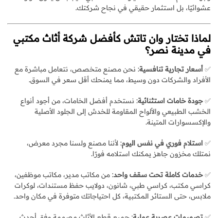
عشوائيًا، بل استثمار حقيقي في نجاح شركتك.
لماذا تختار وان تاتش كأفضل شركة أثاث مكتبي
في مدينة نصر؟
✅
أسعار تجارية تنافسية
: نحن مصنع متخصص، نتعامل مباشرة مع
الأفراد والشركات دون وسيط، مما يمنحك أقل سعر في السوق.
✅
جودة خامات استثنائية
: نستخدم أفضل الخامات، من أجود أنواع
الخشب الطبيعي والألواح المقاومة للخدش إلى الجلود الأصلية
والإكسسوارات المتينة.
✅
استلام فوري في نفس اليوم
: لأننا مصنع ولسنا مجرد معرض،
نمتلك مخزون جاهز يمكنك استلامه فورًا.
✅
خدمات كاملة تحت سقف واحد
: من مكاتب مدير، مكاتب موظفين،
كراسي مكتب، كراسي طبي، شانون، دولايب حفظ مستندات، لوكرات
ملابس، حتى الستائر المكتبية، كل احتياجاتك متوفرة في مكان واحد.
✅
تصميمات عصرية عملية
: جميع قطع الأثاث مصممة وفق أحدث