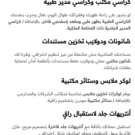
كراسي مكتب وكراسي مدير طبية
لو بتدور على راحة ظهرك وفقراتك طوال اليوم، تعال وجرب بنفسك
الكراسي الطبية بظهر طبي ومقعد إسفنجي فاخر
، بالإضافة لـ
كراسي
المدير الجلدية ذات الفخامة الملكية
.
شانونات ودولايب تخزين مستندات
مساحتك المكتبية مش مكتملة من غير تنظيم احترافي. وفرنا لك
شانون مكتبي
عملي ودولايب حفظ مستندات بأنظمة أمان لحماية
ملفات شركتك.
لوكر ملابس وستائر مكتبية
نوفر
لوكرات تخزين ملابس
مناسبة لمكاتب الشركات والمدارس،
بالإضافة لـ
ستائر مكتبية
مودرن بتصاميم راقية.
أنتريهات جلد لاستقبال راقٍ
استقبل عملائك بأناقة مع
أنتريهات جلد فاخرة
بتصميم مريح، عازل
للأتربة سهل التنظيف ويوفر لمكتبك شكل احترافي.