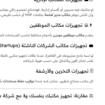
لو مكتبك فيه مديرين أو أقسام إدارية، فهتحتاج تصميم راقي يعكس ا
وان تاتش بتوفر
مكاتب مدير فخمة
بخامات MDF أو خشب طبيعي، مع
👨‍💻 تجهيزات مكاتب الموظفين
بنقدم
مكاتب موظفين مودرن
بأحجام مختلفة تناسب المساحات الصغ
💼 تجهيزات مكاتب الشركات الناشئة (Startups)
لو لسه بادئ مشروعك في القاهرة، عندنا باقات تجهيز مكتبي كامل
تقدر تختار اللون والشكل على حسب هوية شركتك.
🗄️ تجهيزات التخزين والأرشفة
كل مكتب محتاج تنظيم… عشان كده عندنا
دولايب حفظ مستندات
بأ
⚖️ مقارنة: تجهيز مكتبك بنفسك ولا مع شركة