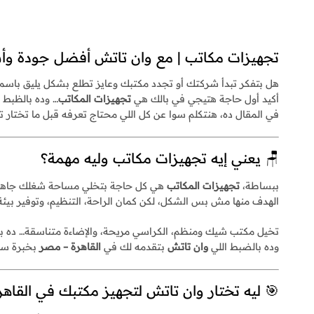
تجهيزات مكاتب | مع وان تاتش أفضل جودة وأس
هل بتفكر تبدأ شركتك أو تجدد مكتبك وعايز تطلع بشكل يليق باس
أكيد أول حاجة هتيجي في بالك هي
تجهيزات المكاتب
… وده بالظبط 
في المقال ده، هنتكلم سوا عن كل اللي محتاج تعرفه قبل ما تختار 
🪑 يعني إيه تجهيزات مكاتب وليه مهمة؟
ببساطة،
تجهيزات المكاتب
هي كل حاجة بتخلي مساحة شغلك جاهزة
الهدف منها مش بس الشكل، لكن كمان الراحة، التنظيم، وتوفير بيئ
تخيل مكتب شيك ومنظم، الكراسي مريحة، والإضاءة متناسقة… ده بيخ
وده بالضبط اللي
وان تاتش
بتقدمه لك في
القاهرة – مصر
بخبرة سني
🎯 ليه تختار وان تاتش لتجهيز مكتبك في القاهر