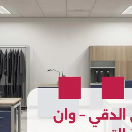
لإصلاح
الأعطال
واستعادة
راحتك
دون
الحاجة
لشراء
كرسي
جديد،
وذلك
ضمن
خدمات
وان
تاتش
الاثاث
المكتبي
المتميزة.