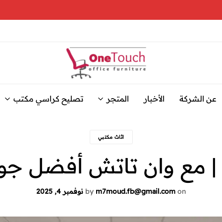
وان
نوفر
تاتش
خدمة
عن الشركة
الأخبار
المتجر
تصليح كراسي مكتب
للاثاث
تصليح
كراسي
المكتبي
و
المكتب
اثاث مكتبي
بجودة
تصليح
عالية
كراسي
| مع وان تاتش أفضل جود
مكتب
وأسعار
مناسبة،
باحترافية
مع
وسرعة
on
m7moud.fb@gmail.com
by
نوفمبر 4, 2025
عالية
حلول
سريعة
وفعالة