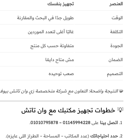
العنصر
تجهيز بنفسك
الوقت
طويل جدًا في البحث والمقارنة
التكلفة
غالبًا أغلى لتعدد الموردين
الجودة
متفاوتة حسب كل منتج
الضمان
مش متاح دايمًا
التصميم
صعب توحيده
🧩
النتيجة واضحة: التعاون مع شركة متخصصة زي وان تاتش بيوف
💡 خطوات تجهيز مكتبك مع وان تاتش
اتصل بينا
على
01145994228 – 01010795878
.
حدد احتياجاتك
(عدد المكاتب – المساحة – الطراز اللي عايزه).