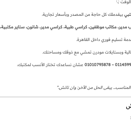
لوقت 👇
تبي
بيقدملك كل حاجة من المصدر وبأسعار تجارية.
 مدير، مكاتب موظفين، كراسي طبية، كراسي مدير، شانون، ستاير مكتبية، 
مة تسليم فوري داخل القاهرة.
عالية وبستايلات مودرن تمشي مع ذوقك ومساحتك.
01145994228 – 0
عشان نساعدك تختار الأنسب لمكتبك.
لمناسب… يبقى الحل من الآخر: وان تاتش.”