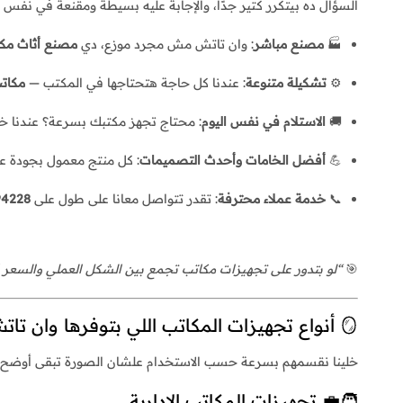
السؤال ده بيتكرر كتير جدًا، والإجابة عليه بسيطة ومقنعة في نفس ا
🏭
مصنع مباشر
: وان تاتش مش مجرد موزع، دي
مصنع أثاث مك
⚙️
تشكيلة متنوعة
: عندنا كل حاجة هتحتاجها في المكتب —
مكاتب
🚚
الاستلام في نفس اليوم
: محتاج تجهز مكتبك بسرعة؟ عندنا خد
💪
أفضل الخامات وأحدث التصميمات
: كل منتج معمول بجودة 
📞
خدمة عملاء محترفة
: تقدر تتواصل معانا على طول على
1010795878
🎯
“لو بتدور على تجهيزات مكاتب تجمع بين الشكل العملي والسعر ا
🪞 أنواع تجهيزات المكاتب اللي بتوفرها وان تاتش
خلينا نقسمهم بسرعة حسب الاستخدام علشان الصورة تبقى أوضح:
🧑‍💼 تجهيزات المكاتب الإدارية