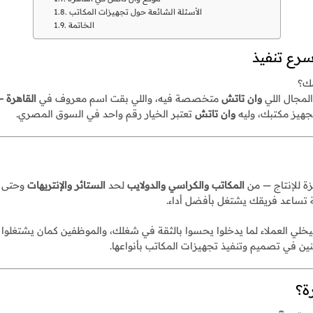
الأسئلة الشائعة حول تجهيزات المكاتب
الخاتمة
رع تنفيذ
مك؟
المجال اللي
وان تاتش
متخصصة فيه، واللي بقت اسم معروف في
القاهرة 
تجهيز مكتبك، وليه
وان تاتش
تعتبر الخيار رقم واحد في السوق المصري.
 للإنتاج — من
المكاتب والكراسي والدولايب
لحد
الستائر والإنتريهات
وحتى
ة تساعد فريقك يشتغل بأفضل أداء.
لي العملاء لما يدخلوا يحسوا بالثقة في شغلك، والموظفين كمان يشتغلوا 
ن في تصميم وتنفيذ تجهيزات المكاتب بأنواعها.
ة؟