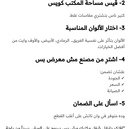
2- قيس مساحة المكتب كويس
كتير ناس بتشتري مقاسات غلط.
3- اختار الألوان المناسبة
الألوان بتأثر على نفسية الفريق… الرمادي، الأبيض، والأوف وايت من
أفضل الخيارات.
4- اشترِ من مصنع مش معرض بس
علشان تضمن:
✔ الجودة
✔ السعر
✔ الصيانة
5- اسأل على الضمان
وده متوفر في وان تاتش على أغلب القطع.
“افتكر دايمًا… شغل مكتبك مش بس بيروح على الورق… بيبدأ من راحة