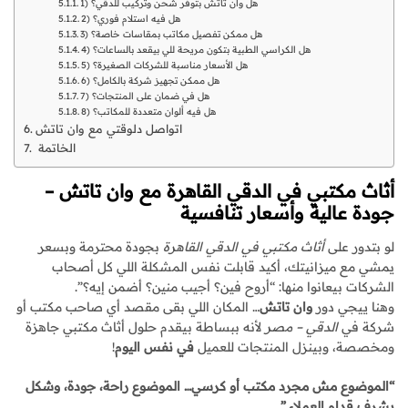
1) هل وان تاتش بتوفر شحن وتركيب للدقي؟
2) هل فيه استلام فوري؟
3) هل ممكن تفصيل مكاتب بمقاسات خاصة؟
4) هل الكراسي الطبية بتكون مريحة للي بيقعد بالساعات؟
5) هل الأسعار مناسبة للشركات الصغيرة؟
6) هل ممكن تجهيز شركة بالكامل؟
7) هل في ضمان على المنتجات؟
8) هل فيه ألوان متعددة للمكاتب؟
اتواصل دلوقتي مع وان تاتش
الخاتمة
أثاث مكتبي في الدقي القاهرة مع وان تاتش –
جودة عالية وأسعار تنافسية
لو بتدور على
أثاث مكتبي في الدقي القاهرة
بجودة محترمة وبسعر
يمشي مع ميزانيتك، أكيد قابلت نفس المشكلة اللي كل أصحاب
الشركات بيعانوا منها: “أروح فين؟ أجيب منين؟ أضمن إيه؟”.
وهنا ييجي دور
وان تاتش
… المكان اللي بقى مقصد أي صاحب مكتب أو
شركة في
الدقي – مصر
لأنه ببساطة بيقدم حلول أثاث مكتبي جاهزة
ومخصصة، وبينزل المنتجات للعميل
في نفس اليوم
!
“الموضوع مش مجرد مكتب أو كرسي… الموضوع راحة، جودة، وشكل
يشرف قدام العملاء.”