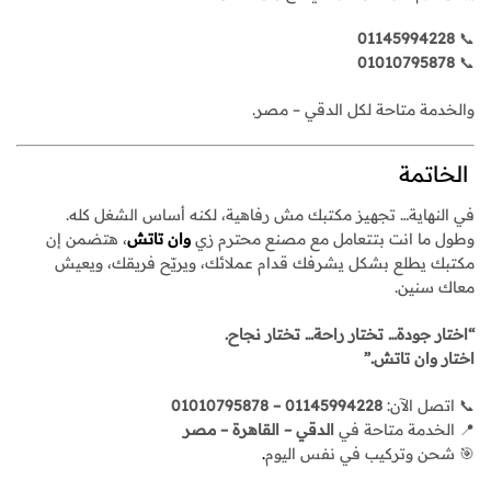
01145994228
📞
01010795878
📞
والخدمة متاحة لكل الدقي – مصر.
الخاتمة
في النهاية… تجهيز مكتبك مش رفاهية، لكنه أساس الشغل كله.
وطول ما انت بتتعامل مع مصنع محترم زي
وان تاتش
، هتضمن إن
مكتبك يطلع بشكل يشرفك قدام عملائك، ويريّح فريقك، ويعيش
معاك سنين.
“اختار جودة… تختار راحة… تختار نجاح.
اختار وان تاتش.”
📞 اتصل الآن:
01145994228 – 01010795878
📍 الخدمة متاحة في
الدقي – القاهرة – مصر
🎯 شحن وتركيب في نفس اليوم
.