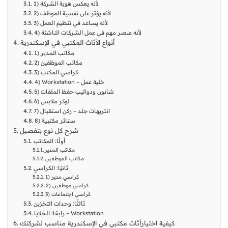
1) لأنه يعكس هوية الشركة
2) لأنه يؤثر على نفسية الموظف
3) لأنه يساعد في تنظيم العمل
4) لأنه عنصر مهم في عمل الشركات الناشئة
أنواع الأثاث المكتبي في الإسكندرية
1) مكاتب المدير
2) مكاتب الموظفين
3) كراسي المكتب
4) Workstation – خلية عمل
5) شانون ودواليب حفظ الملفات
6) لوكر ملابس
7) انتريهات جلد – ركن استقبال
8) ستائر مكتبية
شرح كل نوع بتفصيل
أولًا: المكاتب
مكاتب المدير
مكاتب الموظفين
ثانيًا: الكراسي
1) كراسي مدير
2) كراسي موظفين
3) كراسي اجتماعات
ثالثًا: وحدات التخزين
رابعًا: الخلايا – Workstation
كيفية اختيارأثاث مكتبي في الإسكندرية مناسب لشركتك