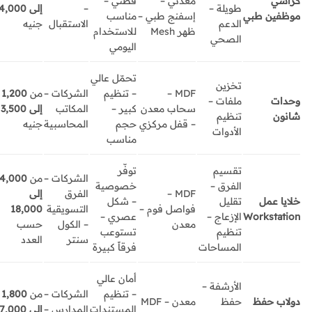
كراسي
معدني –
قطني –
طويلة –
–
إلى 4,000
موظفين طبي
إسفنج طبي –
مناسب
الدعم
الاستقبال
جنيه
ظهر Mesh
للاستخدام
الصحي
اليومي
تحمّل عالي
تخزين
MDF –
– تنظيم
الشركات –
من
1,200
وحدات
ملفات –
سحاب معدن
كبير –
المكاتب
إلى 3,500
شانون
تنظيم
– قفل مركزي
حجم
المحاسبية
جنيه
الأدوات
مناسب
تقسيم
توفّر
الشركات –
من
4,000
الفرق –
خصوصية
MDF –
الفرق
إلى
خلايا عمل
تقليل
– شكل
فواصل فوم –
التسويقية
18,000
Workstation
الإزعاج –
عصري –
معدن
– الكول
حسب
تنظيم
تستوعب
سنتر
العدد
المساحات
فرقاً كبيرة
أمان عالي
الأرشفة –
– تنظيم
الشركات –
من
1,800
دولاب حفظ
حفظ
معدن – MDF
المستندات
المدارس –
إلى 7,000