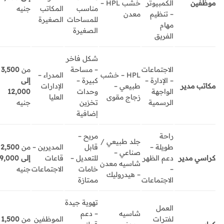
موظفين
الكمبيوتر
خشب HPL –
مناسب
المكاتب
جنيه
– تنظيم
معدن
للمساحات
الصغيرة
مهام
الصغيرة
الفريق
شكل فاخر
الاجتماعات
– مساحة
من
3,500
HPL – خشب
المدراء –
– الإدارة –
كبيرة –
إلى
مكاتب مدير
طبيعي –
الإدارات
الواجهة
وحدات
12,000
زجاج مقوى
العليا
الرسمية
تخزين
جنيه
إضافية
راحة
مريح –
جلد طبيعي /
طويلة –
قابل
المديرين –
من
2,500
صناعي –
كراسي مدير
دعم الظهر
للتعديل –
قاعات
إلى 9,000
شاسيه معدن
–
خامات
الاجتماعات
جنيه
– هيدروليك
الاجتماعات
ممتازة
تهوية جيدة
العمل
شاسيه
– دعم
لفترات
الموظفين
من
1,500