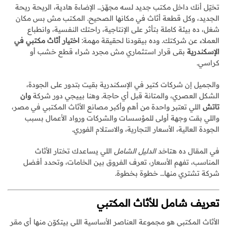
تخيّل أنك داخل مكتب جديد لسه مجهّز… الإضاءة هادية، الريحة ريحة
الجديد، وكل قطعة أثاث في مكانها الصحيح. المكتب مش بس مكان
شغل، ده بيئة كاملة بتأثر على الإنتاجية، راحتك النفسية، وانطباع
العملاء عن شركتك. وده بيقودنا لحقيقة مهمة:
اختيار أثاث مكتبي في
الإسكندرية
بقى قرار استثماري مش مجرد شراء قطع خشب أو
كراسي.
والجميل إن شركات كتير في الإسكندرية بقيت بتدور على الجودة،
الشكل العصري، والمتانة قبل أي حاجة. وهنا بييجي دور شركة
وان
تاتش
اللي تعتبر واحدة من أهم وأكبر مصانع الأثاث المكتبي في مصر،
واللي بقت وجهة أولى للمؤسسات والشركات ورواد الأعمال بسبب
الجودة العالية، الأسعار التجارية، والاستلام الفوري.
في المقال ده هتاخد
الدليل الشامل
اللي يساعدك تختار الأثاث
المناسب، تفهم الأسعار، تعرف الفروق بين الخامات، وتحدد أفضل
شركة تشتري منها… خطوة بخطوة.
تعريف شامل للأثاث المكتبي
الأثاث المكتبي هو مجموعة العناصر الأساسية اللي بيتكوّن منها أي مقر