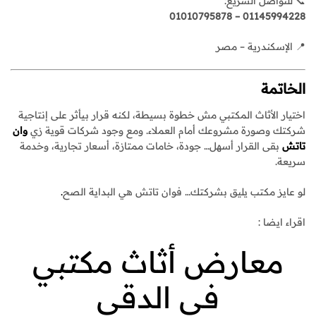
📞 للتواصل السريع:
01145994228 – 01010795878
📍 الإسكندرية – مصر
الخاتمة
اختيار الأثاث المكتبي مش خطوة بسيطة، لكنه قرار بيأثر على إنتاجية
شركتك وصورة مشروعك أمام العملاء. ومع وجود شركات قوية زي
وان
تاتش
بقى القرار أسهل… جودة، خامات ممتازة، أسعار تجارية، وخدمة
سريعة.
لو عايز مكتب يليق بشركتك… فوان تاتش هي البداية الصح
.
اقراء ايضا :
معارض أثاث مكتبي
في الدقي