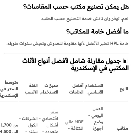
هل يمكن تصنيع مكتب حسب المقاسات؟
نعم، توفر وان تاتش خدمة التصنيع حسب الطلب.
ما أفضل خامة للمكاتب؟
خامة
HPL
تعتبر الأفضل لأنها مقاومة للخدوش وتعيش سنوات طويلة.
📊
جدول مقارنة شامل لأفضل أنواع الأثاث
المكتبي في الإسكندرية
متوسط
الاستخدام
أفضل
مميزات
الفئة
النوع
السعر في
الأساسي
الخامات
الاستخدام
الأنسب
الإسكندرية
العمل
سعر
اليومي –
اقتصادي –
الشركات –
وضع
MDF عالي
أشكال
الكول
من
1,700
مكاتب
أجهزة
الكثافة –
متعددة –
سنتر –
إلى 4,500