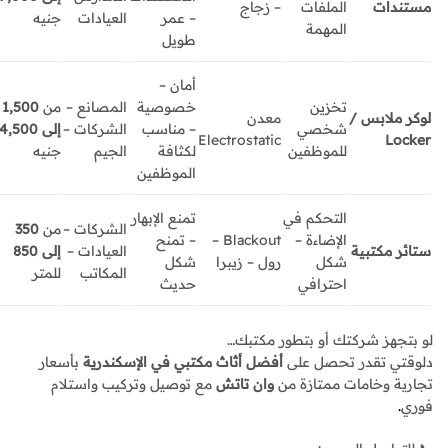
مستندات
الملفات
– زجاج
– عمر
العيادات
جنيه
المهمة
طويل
أمان –
تخزين
خصوصية
المصانع –
من
1,500
لوكر ملابس /
معدن
شخصي
– مناسب
الشركات –
إلى 4,500
Electrostatic
Locker
للموظفين
لكثافة
الجيم
جنيه
الموظفين
التحكم في
تمنع الإبهار
الشركات –
من
350
الإضاءة –
Blackout –
– تمنح
ستائر مكتبية
العيادات –
إلى 850
شكل
رول – زيبرا
شكل
المكاتب
للمتر
احترافي
حديث
لو بتجهز شركتك أو بتطور مكتبك…
دلوقتي تقدر تحصل على
أفضل أثاث مكتبي في الإسكندرية
بأسعار
تجارية وخامات ممتازة من
وان تاتش
مع توصيل وتركيب واستلام
فوري
.