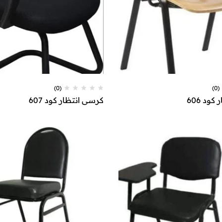
(0)
(0)
ود 606
كرسي انتظار كود 607