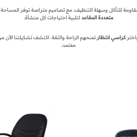
لإصلاح
قاومة للتآكل وسهلة التنظيف، مع تصاميم متراصة توفر المساحة دو
الأعطال
واستعادة
متعددة المقاعد
لتلبية احتياجات كل منشأة.
راحتك
دون
واختر
كراسي انتظار
تمنحهم الراحة والثقة. اكتشف تشكيلتنا الآن 
الحاجة
لشراء
معتمد.
كرسي
جديد،
وذلك
ضمن
خدمات
وان
تاتش
الاثاث
المكتبي
المتميزة.