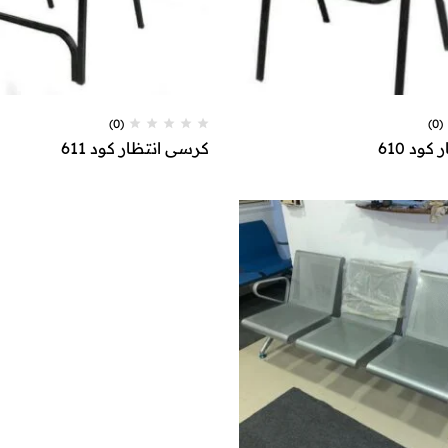
(0)
(0)
ود 610
كرسي انتظار كود 611