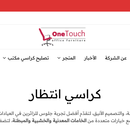
وان
نوفر
تاتش
خدمة
عن الشركة
الأخبار
المتجر
تصليح كراسي مكتب
للاثاث
تصليح
كراسي
المكتبي
و
المكتب
بجودة
تصليح
عالية
كراسي
كراسي انتظار
مكتب
وأسعار
مناسبة،
باحترافية
مع
وسرعة
نة، والتصميم الأنيق، لتقدّم أفضل تجربة جلوس للزائرين في العياد
عالية
حلول
مع خيارات متعددة من
الخامات المعدنية والخشبية والمبطنة
، لتضف
سريعة
وفعالة