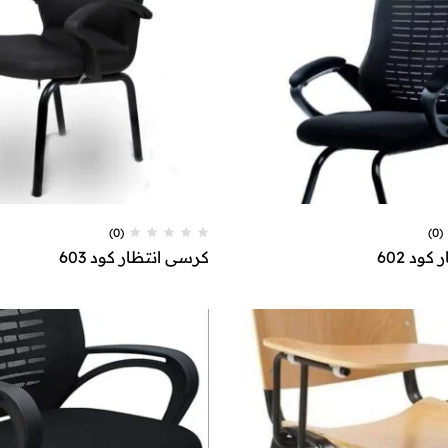
(0)
(0)
ود 602
كرسي انتظار كود 603