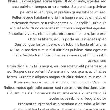
Phasellus consequat lacinia ligula. Ut dolor ante, egestas sed
arcu pulvinar, tempus ornare metus. Suspendisse pulvinar
pellentesque turpis, ut pretium quam bibendum sed.
Pellentesque habitant morbi tristique senectus et netus et
malesuada fames ac turpis egestas. Nulla facilisi. Duis quis
aliquet ante. Nunc venenatis mi ut purus imperdiet egestas.
Phasellus viverra, nisl sed pharetra condimentum, justo erat
ultricies libero, iaculis porta nisl est eget sapien.
Duis congue tortor libero, quis lobortis ligula efficitur a.
Quisque sodales cursus nisl ultricies pulvinar. Nam eget est
risus. Vestibulum tincidunt egestas massa, et finibus nibh
cursus sed.
Proin dignissim felis neque, eu consectetur elit pellentesque
nec. Suspendisse potenti. Aenean a rhoncus quam, ac ultricies
lorem. Curabitur aliquam magna efficitur dolor cursus mollis.
Proin nec mauris nec ipsum blandit sollicitudin. Vivamus
finibus metus quis odio auctor, sed rutrum eros tincidunt. Nam
aliquam, mauris in ornare rutrum, ante eros aliquet ante, quis
scelerisque nibh orci feugiat dolor.
Praesent feugiat orci ac bibendum dignissim. Aliquam
convallis at ligula et pretium. Ut elementum risus a ipsum